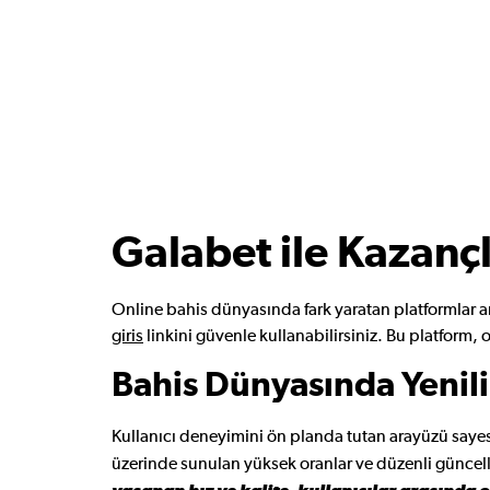
HOME
IN
Galabet ile Kazanç
Online bahis dünyasında fark yaratan platformlar a
giris
linkini güvenle kullanabilirsiniz. Bu platform
Bahis Dünyasında Yenili
Kullanıcı deneyimini ön planda tutan arayüzü saye
üzerinde sunulan yüksek oranlar ve düzenli güncell