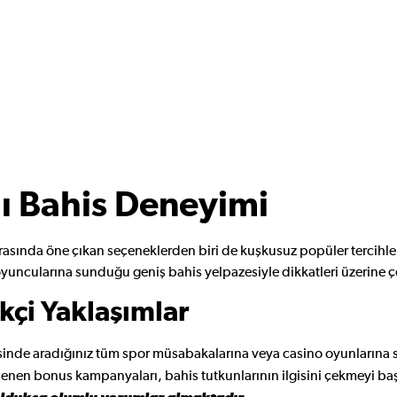
STITUCIONAL
RIE
[SSEX BBOX]
CLIENTES
CON
lı Bahis Deneyimi
rasında öne çıkan seçeneklerden biri de kuşkusuz popüler tercihle
, oyuncularına sunduğu geniş bahis yelpazesiyle dikkatleri üzerin
kçi Yaklaşımlar
sinde aradığınız tüm spor müsabakalarına veya casino oyunlarına 
enen bonus kampanyaları, bahis tutkunlarının ilgisini çekmeyi ba