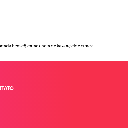
atformda hem eğlenmek hem de kazanç elde etmek
TATO