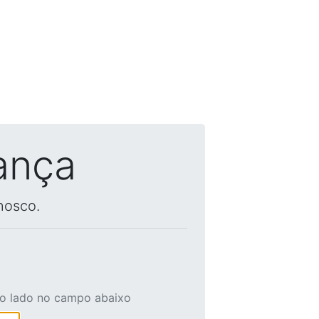
ança
nosco.
ao lado no campo abaixo