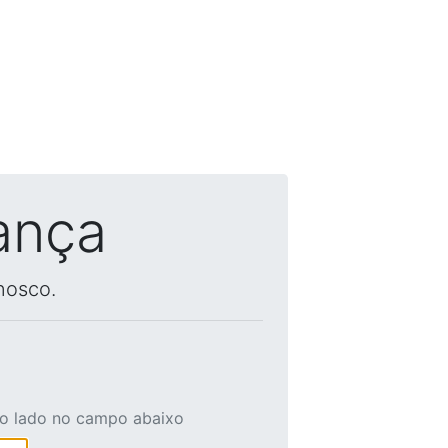
ança
nosco.
ao lado no campo abaixo